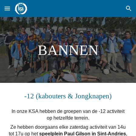
Skip to main content
Skip to navigation
BANNEN
-
12 (
kabouters & Jongknapen
)
In onze KSA hebben de groepen van de
-
12
activiteit
op hetzelfde terrein
.
Ze hebben doorgaans elke zaterdag activiteit van 14u
tot 17u op het
sp
eelplein Paul Gilson in Sint-Andries
,